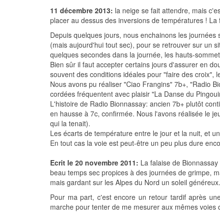
11 décembre 2013:
la neige se fait attendre, mais c
placer au dessus des inversions de températures ! La 
Depuis quelques jours, nous enchainons les journées s
(mais aujourd'hui tout sec), pour se retrouver sur un s
quelques secondes dans la journée, les hauts-sommets e
Bien sûr il faut accepter certains jours d'assurer en d
souvent des conditions idéales pour "faire des croix", l
Nous avons pu réaliser "Ciao Frangins" 7b+, "Radio Bio
cordées fréquentent avec plaisir "La Danse du Pingou
L'histoire de Radio Bionnassay: ancien 7b+ plutôt conti,
en hausse à 7c, confirmée. Nous l'avons réalisée le jeu
qui la tenait).
Les écarts de température entre le jour et la nuit, et 
En tout cas la voie est peut-être un peu plus dure enco
Ecrit le 20 novembre 2011:
La falaise de Bionnassay
beau temps sec propices à des journées de grimpe, mai
mais gardant sur les Alpes du Nord un soleil généreux.
Pour ma part, c'est encore un retour tardif après une
marche pour tenter de me mesurer aux mêmes voies qu