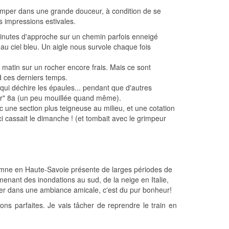
rimper dans une grande douceur, à condition de se
s impressions estivales.
minutes d'approche sur un chemin parfois enneigé
eau ciel bleu. Un aigle nous survole chaque fois
e matin sur un rocher encore frais. Mais ce sont
ud ces derniers temps.
qui déchire les épaules... pendant que d'autres
ur" 8a (un peu mouillée quand même).
ec une section plus teigneuse au milieu, et une cotation
i cassait le dimanche ! (et tombait avec le grimpeur
omne en Haute-Savoie présente de larges périodes de
enant des inondations au sud, de la neige en Italie,
ocher dans une ambiance amicale, c'est du pur bonheur!
ons parfaites. Je vais tâcher de reprendre le train en