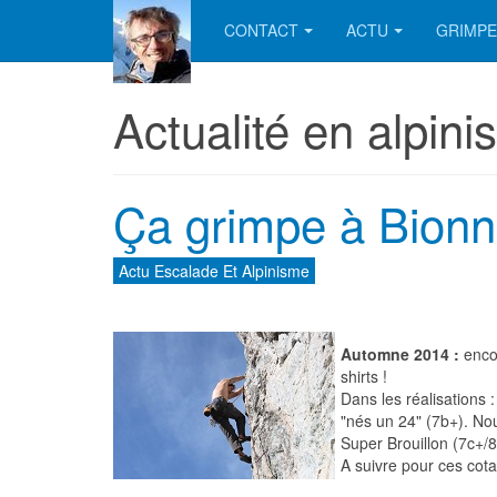
CONTACT
ACTU
GRIMPE
Actualité en alpini
Ça grimpe à Bion
Actu Escalade Et Alpinisme
Automne 2014 :
enco
shirts !
Dans les réalisations 
"nés un 24" (7b+). Nou
Super Brouillon (7c+/8
A suivre pour ces cot