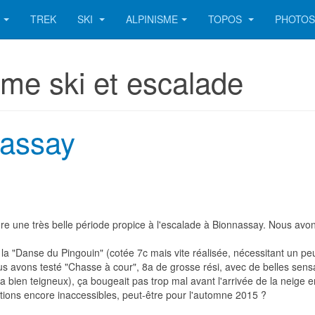
TREK
SKI
ALPINISME
TOPOS
PHOTO
sme ski et escalade
nassay
re une très belle période propice à l'escalade à Bionnassay. Nous avon
: la "Danse du Pingouin" (cotée 7c mais vite réalisée, nécessitant un peu
s avons testé "Chasse à cour", 8a de grosse rési, avec de belles sensa
a bien teigneux), ça bougeait pas trop mal avant l'arrivée de la neige en
ations encore inaccessibles, peut-être pour l'automne 2015 ?