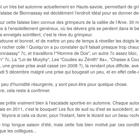
'est un très bel automne actuellement en Haute-savoie, permettant de g
falaise de Bionnassay est décidément l'endroit idéal pour se donner de
ur cette falaise bien connue des grimpeurs de la vallée de l'Arve. 30 
ite à l'ensoleillement généreux, où les dévers gris se perdent dans le b
nneigés scintillent, c'est le rêve du grimpeur.
oudoune et bonnet, et de mettre un peu de temps à réveiller les doigts l
e rocher colle ! Quoiqu'on a pu constater qu'il faisait presque trop cha
nnassay" 7c, et travaillons l'"Homme de Dos", un autre 7c assez bloc, 
in" 7c, La "Loi de Murphy", Les "Coudes au Zénith" 8a+, "Chasse à Co
 une grosse prise avait cassé (en 2008 ?), la rendant plus difficile, av
di 5 décembre malgré une prise qui bougeait un peu, et en effet celle-c
un peu d'humidité résurgente, y sont peut-être pour quelque chose.
re, cela reste à confirmer.
 se prête vraiment bien à l'escalade sportive en automne. Chaque aut
s en 2011, c'est le bouquet! Les flux de sud ou d'est se succèdent, am
 Voyons si cela va durer, pour l'instant, faire le lézard sur un beau r
 trop longue saison d'été, mais cette fois bien motivé par ces conditi
e les collègues...