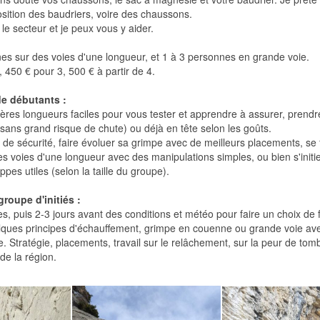
sition des baudriers, voire des chaussons.
e secteur et je peux vous y aider.
es sur des voies d'une longueur, et 1 à 3 personnes en grande voie.
450 € pour 3, 500 € à partir de 4.
de débutants :
ères longueurs faciles pour vous tester et apprendre à assurer, prendre 
sans grand risque de chute) ou déjà en tête selon les goûts.
de sécurité, faire évoluer sa grimpe avec de meilleurs placements, se 
es voies d'une longueur avec des manipulations simples, ou bien s'init
ppes utiles (selon la taille du groupe).
oupe d'initiés :
s, puis 2-3 jours avant des conditions et météo pour faire un choix de 
 quelques principes d'échauffement, grimpe en couenne ou grande voie av
e. Stratégie, placements, travail sur le relâchement, sur la peur de tom
de la région.