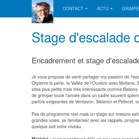
CONTACT
ACTU
GRIMPE
Stage d'escalade 
Encadrement et stage d'escalade 
Je vous propose de venir partager ma passion de l'es
Orpierre la perle, la Vallée de l'Ouvèze avec Mollans,
sites plus petits mais très intéressants comme Ballons
de grimper toute l'année dans un cadre souvent splendi
parfois exigeantes de Ventavon, Sisteron et Pelleret,
Pas de programme réel mais un stage sur mesure selon v
grandes voies, se familiariser avec les rappels, progre
quelque soit votre niveau.
Matériel :
si vous pratiquez déjà un peu vous aurez sa