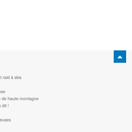
 raid à skis
ose
de de haute-montagne
dit !
heuses