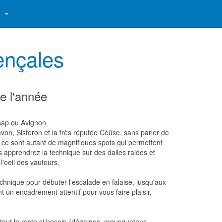
S
ençales
e l'année
Gap ou Avignon.
von, Sisteron et la très réputée Céüse, sans parler de
: ce sont autant de magnifiques spots qui permettent
 apprendrez la technique sur des dalles raides et
'oeil des vautours.
chnique pour débuter l'escalade en falaise, jusqu'aux
 un encadrement attentif pour vous faire plaisir,
tout le reste si besoin (dégaines, mousquetons,