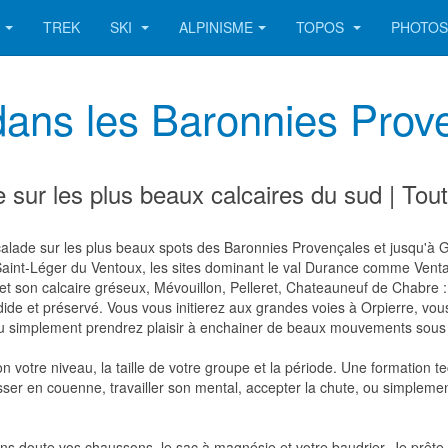
TREK
SKI
ALPINISME
TOPOS
PHOTO
dans les Baronnies Prov
sur les plus beaux calcaires du sud | Tout
calade sur les plus beaux spots des Baronnies Provençales et jusqu'à 
 Saint-Léger du Ventoux, les sites dominant le val Durance comme Venta
 et son calcaire gréseux, Mévouillon, Pelleret, Chateauneuf de Chabre 
de et préservé. Vous vous initierez aux grandes voies à Orpierre, vous
 ou simplement prendrez plaisir à enchainer de beaux mouvements sous l
otre niveau, la taille de votre groupe et la période. Une formation te
sser en couenne, travailler son mental, accepter la chute, ou simplement
ns doute vos chaussons, le sac à magnésie et votre baudrier. Je prête 