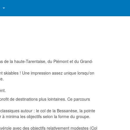
S
as de la haute-Tarentaise, du Piémont et du Grand-
t skiables ! Une impression assez unique lorsqu'on
ue.
ent.
rofit de destinations plus lointaines. Ce parcours
 classiques autour : le col de la Bessanèse, la pointe
r à minima les objectifs selon la forme du groupe.
vérole avec des objectifs relativement modestes (Col