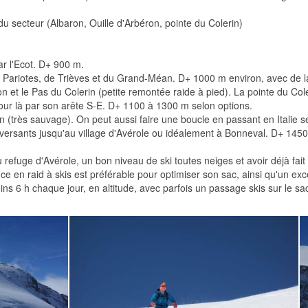
 secteur (Albaron, Ouille d'Arbéron, pointe du Colerin)
ar l'Ecot. D+ 900 m.
es Pariotes, de Trièves et du Grand-Méan. D+ 1000 m environ, avec de l
 et le Pas du Colerin (petite remontée raide à pied). La pointe du Coleri
 jour là par son arête S-E. D+ 1100 à 1300 m selon options.
n (très sauvage). On peut aussi faire une boucle en passant en Italie sel
s versants jusqu'au village d'Avérole ou idéalement à Bonneval. D+ 145
refuge d'Avérole, un bon niveau de ski toutes neiges et avoir déjà fai
nce en raid à skis est préférable pour optimiser son sac, ainsi qu'un ex
s 6 h chaque jour, en altitude, avec parfois un passage skis sur le sa