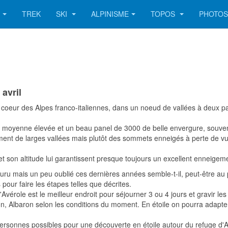
TREK
SKI
ALPINISME
TOPOS
PHOTO
avril
coeur des Alpes franco-italiennes, dans un noeud de vallées à deux p
de moyenne élevée et un beau panel de 3000 de belle envergure, souven
iment de larges vallées mais plutôt des sommets enneigés à perte de v
 son altitude lui garantissent presque toujours un excellent enneigem
ouru mais un peu oublié ces dernières années semble-t-il, peut-être au p
our faire les étapes telles que décrites.
'Avérole est le meilleur endroit pour séjourner 3 ou 4 jours et gravir les
ron, Albaron selon les conditions du moment. En étoile on pourra adapte
ersonnes possibles pour une découverte en étoile autour du refuge d'A