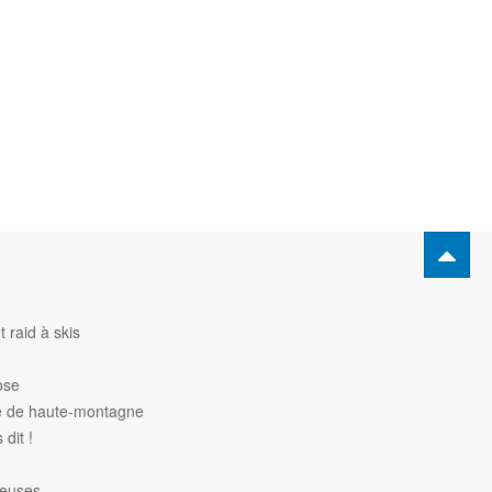
 raid à skis
ose
de de haute-montagne
dit !
heuses