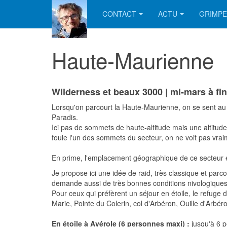
CONTACT
ACTU
GRIMPE
Haute-Maurienne
Wilderness et beaux 3000 | mi-mars à fin 
Lorsqu'on parcourt la Haute-Maurienne, on se sent au 
Paradis.
Ici pas de sommets de haute-altitude mais une altitu
foule l'un des sommets du secteur, on ne voit pas vra
En prime, l'emplacement géographique de ce secteur et
Je propose ici une idée de raid, très classique et parc
demande aussi de très bonnes conditions nivologiques p
Pour ceux qui préfèrent un séjour en étoile, le refuge d
Marie, Pointe du Colerin, col d'Arbéron, Ouille d'Arbé
En étoile à Avérole (6 personnes maxi) :
jusqu'à 6 p