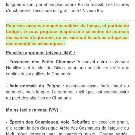
longueurs sont parmi les plus beaux 6a du massif. Les fissures
s'enchaînent, l'escalade est gratifiante ! Niveau 6a
.
...........................................................................................................
Pour des raisons compréhensibles de temps, et parfois de
budget, je vous propose
ci après une sélection de courses
réalisables à la journée, ou en montant le soir au refuge par
des remontées mécaniques :
Première approche (niveau III/IV) :
- Traversée des Petits Charmoz:
A cheval entre le versant
Nantillons et la Mer de Glace, pour une ballade en arête aux
confins des aiguilles de Chamonix.
- Voie normale du Peigne :
ascension assez facile (sauf au
sommet), mais longue. Le sommet, mythique, est spectaculaire
au pied des aiguilles de Chamonix.
Moins facile (niveau IV/V) :
- Éperon des Cosmiques, voie Rebuffat:
en excellent granit,
elle rejoint la très classique Arête des Cosmiques de l'aiguille du
Midi, pour terminer par un parcours mixte. Course variée,