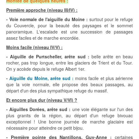
montée de quelques heures :
Première approche (niveau III/IV) :
- Voie normale de l'aiguille du Moine :
surtout pour le refuge
du Couvercle, pour la beauté des paysages et le sommet
panoramique. L'escalade est une succession de passages
assez faciles et de marche encordée.
Moins facile (niveau IV/V) :
- Aiguille de Purtscheller, arête sud :
belle arête en beau
rocher, pas trop longue, entre les glaciers de Trient et du Tour.
On y accède depuis le refuge Albert 1er.
-
Aiguille du Moine, arête sud :
moins facile et plus aérienne
que la voie normale, elle propose des beaux passages, au
départ d'un des plus sympathique refuge du massif.
Et encore plus dur (niveau V/VI) ?
- Aiguilles Dorées, arête sud :
une voie élégante sur l'un des
plus granits de la région, au départ d'un refuge bivouac
exceptionnel ! Une bonne journée de marche glaciaire est
nécessaire pour atteindre ce petit bijou.
- Première pointe des Nantillons, Guy-Anne :
certaines