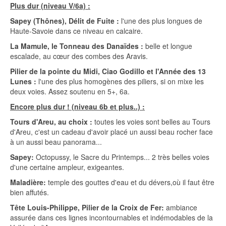
Plus dur (niveau V/6a) :
Sapey (Thônes), Délit de Fuite :
l'une des plus longues de
Haute-Savoie dans ce niveau en calcaire.
La Mamule, le Tonneau des Danaïdes :
belle et longue
escalade, au cœur des combes des Aravis.
Pilier de la pointe du Midi, Ciao Godillo et l'Année des 13
Lunes :
l'une des plus homogènes des piliers, si on mixe les
deux voies. Assez soutenu en 5+, 6a.
Encore plus dur ! (niveau 6b et plus..) :
Tours d'Areu, au choix :
toutes les voies sont belles au Tours
d'Areu, c'est un cadeau d'avoir placé un aussi beau rocher face
à un aussi beau panorama...
Sapey:
Octopussy, le Sacre du Printemps... 2 très belles voies
d'une certaine ampleur, exigeantes.
Maladière:
temple des gouttes d'eau et du dévers,où il faut être
bien affutés.
Tête Louis-Philippe, Pilier de la Croix de Fer:
ambiance
assurée dans ces lignes incontournables et indémodables de la