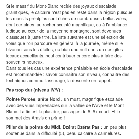
Si le massif du Mont-Blanc recèle des joyaux d'escalade
granitiques, le calcaire n'est pas en reste dans la région puisque
les massifs préalpins sont riches de nombreuses belles voies,
dont certaines, au rocher sculpté magnifique, ou à l'ambiance
ludique au cœur de la moyenne montagne, sont devenues
classiques à juste titre. La liste suivante est une sélection de
voies que l'on parcoure en général à la journée, même si le
bivouac sous les étoiles, ou bien une nuit dans un des gites
locaux accueillants, peut contribuer encore plus à faire des
souvenirs heureux.
Dans tous les cas une expérience préalable en école d'escalade
est recommandée : savoir connaître son niveau, connaître des
techniques comme l'assurage, la descente en rappel...
Pas trop dur (niveau IV/V) :
Pointe Percée, arête Nord :
un must, magnifique escalade
avec des vues imprenables sur la vallée de l'Arve et le Mont-
Blanc. La fin est le plus dur, passages de 5, 5+ court. Et le
sommet des Aravis en prime !
Pilier de la pointe du Midi, Dzérat Dzérat Pas :
un peu plus
soutenue dans la difficulté (5), beau calcaire à cannelures
.