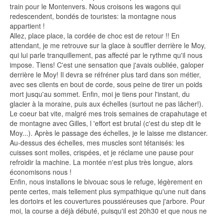
train pour le Montenvers. Nous croisons les wagons qui
redescendent, bondés de touristes: la montagne nous
appartient !
Allez, place place, la cordée de choc est de retour !! En
attendant, je me retrouve sur la glace à souffler derrière le Moy,
qui lui parle tranquillement, pas affecté par le rythme qu'il nous
impose. Tiens! C'est une sensation que j'avais oubliée, galoper
derrière le Moy! Il devra se réfréner plus tard dans son métier,
avec ses clients en bout de corde, sous peine de tirer un poids
mort jusqu'au sommet. Enfin, moi je tiens pour l'instant, du
glacier à la moraine, puis aux échelles (surtout ne pas lâcher!).
Le coeur bat vite, malgré mes trois semaines de crapahutage et
de montagne avec Gilles, l 'effort est brutal (c'est du step dit le
Moy...). Après le passage des échelles, je le laisse me distancer.
Au-dessus des échelles, mes muscles sont tétanisés: les
cuisses sont molles, crispées, et je réclame une pause pour
refroidir la machine. La montée n'est plus très longue, alors
économisons nous !
Enfin, nous installons le bivouac sous le refuge, légèrement en
pente certes, mais tellement plus sympathique qu'une nuit dans
les dortoirs et les couvertures poussiéreuses que j'arbore. Pour
moi, la course a déjà débuté, puisqu'il est 20h30 et que nous ne