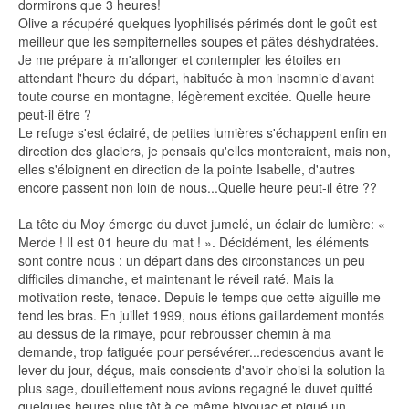
dormirons que 3 heures!
Olive a récupéré quelques lyophilisés périmés dont le goût est
meilleur que les sempiternelles soupes et pâtes déshydratées.
Je me prépare à m'allonger et contempler les étoiles en
attendant l'heure du départ, habituée à mon insomnie d'avant
toute course en montagne, légèrement excitée. Quelle heure
peut-il être ?
Le refuge s'est éclairé, de petites lumières s'échappent enfin en
direction des glaciers, je pensais qu'elles monteraient, mais non,
elles s'éloignent en direction de la pointe Isabelle, d'autres
encore passent non loin de nous...Quelle heure peut-il être ??
La tête du Moy émerge du duvet jumelé, un éclair de lumière: «
Merde ! Il est 01 heure du mat ! ». Décidément, les éléments
sont contre nous : un départ dans des circonstances un peu
difficiles dimanche, et maintenant le réveil raté. Mais la
motivation reste, tenace. Depuis le temps que cette aiguille me
tend les bras. En juillet 1999, nous étions gaillardement montés
au dessus de la rimaye, pour rebrousser chemin à ma
demande, trop fatiguée pour persévérer...redescendus avant le
lever du jour, déçus, mais conscients d'avoir choisi la solution la
plus sage, douillettement nous avions regagné le duvet quitté
quelques heures plus tôt à ce même bivouac et piqué un