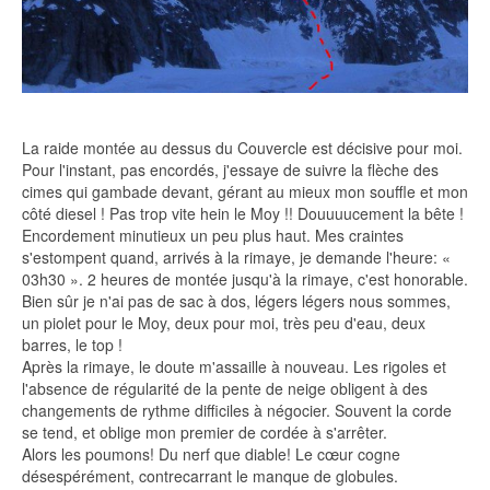
La raide montée au dessus du Couvercle est décisive pour moi.
Pour l'instant, pas encordés, j'essaye de suivre la flèche des
cimes qui gambade devant, gérant au mieux mon souffle et mon
côté diesel ! Pas trop vite hein le Moy !! Douuuucement la bête !
Encordement minutieux un peu plus haut. Mes craintes
s'estompent quand, arrivés à la rimaye, je demande l'heure: «
03h30 ». 2 heures de montée jusqu'à la rimaye, c'est honorable.
Bien sûr je n'ai pas de sac à dos, légers légers nous sommes,
un piolet pour le Moy, deux pour moi, très peu d'eau, deux
barres, le top !
Après la rimaye, le doute m'assaille à nouveau. Les rigoles et
l'absence de régularité de la pente de neige obligent à des
changements de rythme difficiles à négocier. Souvent la corde
se tend, et oblige mon premier de cordée à s'arrêter.
Alors les poumons! Du nerf que diable! Le cœur cogne
désespérément, contrecarrant le manque de globules.