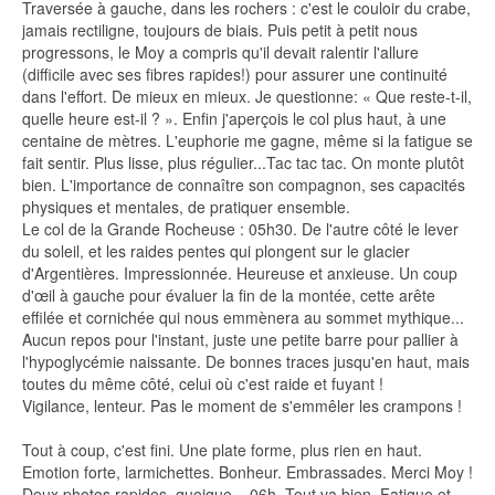
Traversée à gauche, dans les rochers : c'est le couloir du crabe,
jamais rectiligne, toujours de biais. Puis petit à petit nous
progressons, le Moy a compris qu'il devait ralentir l'allure
(difficile avec ses fibres rapides!) pour assurer une continuité
dans l'effort. De mieux en mieux. Je questionne: « Que reste-t-il,
quelle heure est-il ? ». Enfin j'aperçois le col plus haut, à une
centaine de mètres. L'euphorie me gagne, même si la fatigue se
fait sentir. Plus lisse, plus régulier...Tac tac tac. On monte plutôt
bien. L'importance de connaître son compagnon, ses capacités
physiques et mentales, de pratiquer ensemble.
Le col de la Grande Rocheuse : 05h30. De l'autre côté le lever
du soleil, et les raides pentes qui plongent sur le glacier
d'Argentières. Impressionnée. Heureuse et anxieuse. Un coup
d'œil à gauche pour évaluer la fin de la montée, cette arête
effilée et cornichée qui nous emmènera au sommet mythique...
Aucun repos pour l'instant, juste une petite barre pour pallier à
l'hypoglycémie naissante. De bonnes traces jusqu'en haut, mais
toutes du même côté, celui où c'est raide et fuyant !
Vigilance, lenteur. Pas le moment de s'emmêler les crampons !
Tout à coup, c'est fini. Une plate forme, plus rien en haut.
Emotion forte, larmichettes. Bonheur. Embrassades. Merci Moy !
Deux photos rapides, quoique... 06h. Tout va bien. Fatigue et