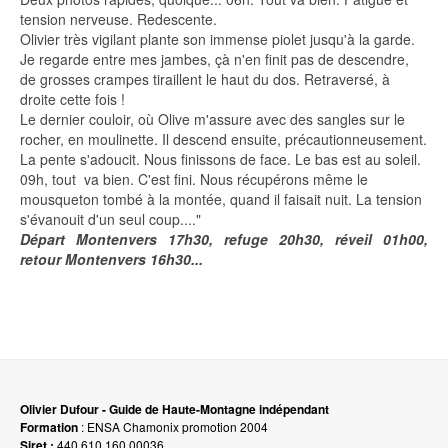
tension nerveuse. Redescente.
Olivier très vigilant plante son immense piolet jusqu'à la garde.
Je regarde entre mes jambes, çà n'en finit pas de descendre,
de grosses crampes tiraillent le haut du dos. Retraversé, à
droite cette fois !
Le dernier couloir, où Olive m'assure avec des sangles sur le
rocher, en moulinette. Il descend ensuite, précautionneusement.
La pente s'adoucit. Nous finissons de face. Le bas est au soleil.
09h, tout va bien. C'est fini. Nous récupérons même le
mousqueton tombé à la montée, quand il faisait nuit. La tension
s'évanouit d'un seul coup...."
Départ Montenvers 17h30, refuge 20h30, réveil 01h00,
retour Montenvers 16h30...
Olivier Dufour - Guide de Haute-Montagne indépendant
Formation
: ENSA Chamonix promotion 2004
Siret :
440 610 160 00036