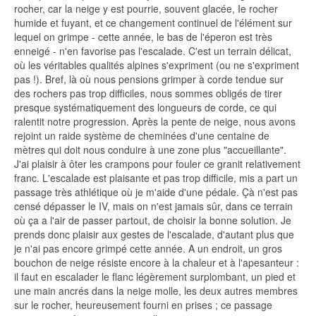
rocher, car la neige y est pourrie, souvent glacée, Ie rocher
humide et fuyant, et ce changement continuel de l'élément sur
lequel on grimpe - cette année, le bas de l'éperon est très
enneigé - n'en favorise pas l'escalade. C'est un terrain délicat,
où les véritables qualités alpines s'expriment (ou ne s'expriment
pas !). Bref, là où nous pensions grimper à corde tendue sur
des rochers pas trop difficiles, nous sommes obligés de tirer
presque systématiquement des longueurs de corde, ce qui
ralentit notre progression. Après la pente de neige, nous avons
rejoint un raide système de cheminées d'une centaine de
mètres qui doit nous conduire à une zone plus "accueillante".
J'ai plaisir à ôter les crampons pour fouler ce granit relativement
franc. L'escalade est plaisante et pas trop difficile, mis a part un
passage très athlétique où je m'aide d'une pédale. Çà n'est pas
censé dépasser le IV, mais on n'est jamais sûr, dans ce terrain
où ça a l'air de passer partout, de choisir la bonne solution. Je
prends donc plaisir aux gestes de l'escalade, d'autant plus que
je n'ai pas encore grimpé cette année. A un endroit, un gros
bouchon de neige résiste encore à la chaleur et à l'apesanteur :
il faut en escalader le flanc légèrement surplombant, un pied et
une main ancrés dans la neige molle, les deux autres membres
sur le rocher, heureusement fourni en prises ; ce passage