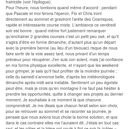
fratricide (voir l'épilogue).
Pour l'heure, nous tombons quand même d'accord : pendant
que Pascale et moi ferons l'éperon, Flo et Chris iront
directement au sommet et graviront l'arête des Cosmiques,
rapide et intéressante course mixte. L'ambiance ce vendredi
soir est bonne ; quand même fort justement remarquer
qu'enchainer 2 grandes courses c'est un petit peu osé, et qu'il
s'agira d'être en forme dimanche, d'autant plus qu'un départ
avec la première benne (au lieu d'un bivouac) risque de nous
faire sortir de la voie assez tard, nous privant d'un temps
précieux pour récupérer. J'en suis con scient, mais j'ai confiance
en ma forme physique excellente, et n'ayant que les weekend
pour grimper, je sais qu'il faut profiter de la moindre journée ;
celle du samedi s'annonce belle, d'après les météorologues
dimanche après-midi sera instable. Sentiment un peu égoïste
peut-être, mais je crois qu'en montagne il ne faut pas hésiter à
prendre les opportunités, quitte à changer ses projets au dernier
moment. Je souhaitais à ce moment là que chacune
comprendrait. Je me disais que chacun ferait selon son choix,
pour se retrouver au sommet et se raconter sa journée, je
pensais que nous avions tous choisi la bonne solution, et que
dans le cas contraire elles me l'auraient dit. J'étais en tout cas
ravi, et les pâtes et la bière ont coulé à flot ce soir là (pâtes =