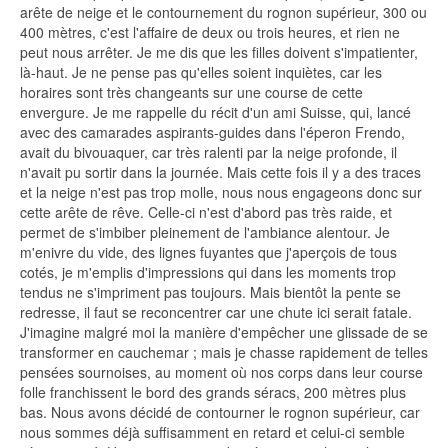
arête de neige et le contournement du rognon supérieur, 300 ou
400 mètres, c'est l'affaire de deux ou trois heures, et rien ne
peut nous arrêter. Je me dis que les filles doivent s'impatienter,
là-haut. Je ne pense pas qu'elles soient inquiètes, car les
horaires sont très changeants sur une course de cette
envergure. Je me rappelle du récit d'un ami Suisse, qui, lancé
avec des camarades aspirants-guides dans l'éperon Frendo,
avait du bivouaquer, car très ralenti par la neige profonde, il
n'avait pu sortir dans la journée. Mais cette fois il y a des traces
et la neige n'est pas trop molle, nous nous engageons donc sur
cette arête de rêve. Celle-ci n'est d'abord pas très raide, et
permet de s'imbiber pleinement de l'ambiance alentour. Je
m'enivre du vide, des lignes fuyantes que j'aperçois de tous
cotés, je m'emplis d'impressions qui dans les moments trop
tendus ne s'impriment pas toujours. Mais bientôt la pente se
redresse, il faut se reconcentrer car une chute ici serait fatale.
J'imagine malgré moi la manière d'empêcher une glissade de se
transformer en cauchemar ; mais je chasse rapidement de telles
pensées sournoises, au moment où nos corps dans leur course
folle franchissent le bord des grands séracs, 200 mètres plus
bas. Nous avons décidé de contourner le rognon supérieur, car
nous sommes déjà suffisamment en retard et celui-ci semble