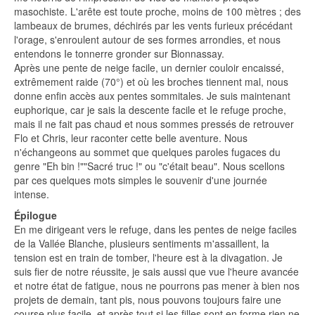
masochiste. L'arête est toute proche, moins de 100 mètres ; des
lambeaux de brumes, déchirés par les vents furieux précédant
l'orage, s'enroulent autour de ses formes arrondies, et nous
entendons Ie tonnerre gronder sur Bionnassay.
Après une pente de neige facile, un dernier couloir encaissé,
extrêmement raide (70°) et où les broches tiennent mal, nous
donne enfin accès aux pentes sommitales. Je suis maintenant
euphorique, car je sais la descente facile et Ie refuge proche,
mais il ne fait pas chaud et nous sommes pressés de retrouver
Flo et Chris, leur raconter cette belle aventure. Nous
n'échangeons au sommet que quelques paroles fugaces du
genre "Eh bin !""Sacré truc !" ou "c'était beau". Nous scellons
par ces quelques mots simples le souvenir d'une journée
intense.
Épilogue
En me dirigeant vers le refuge, dans les pentes de neige faciles
de la Vallée Blanche, plusieurs sentiments m'assaillent, la
tension est en train de tomber, l'heure est à la divagation. Je
suis fier de notre réussite, je sais aussi que vue l'heure avancée
et notre état de fatigue, nous ne pourrons pas mener à bien nos
projets de demain, tant pis, nous pouvons toujours faire une
course plus facile, et après tout si les filles sont en forme rien ne