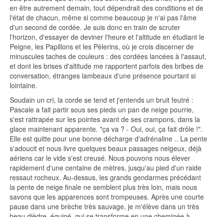
en être autrement demain, tout dépendrait des conditions et de
l'état de chacun, même si comme beaucoup je n'ai pas l'âme
d'un second de cordée. Je suis donc en train de scruter
l'horizon, d'essayer de deviner l'heure et l'altitude en étudiant le
Peigne, les Papillons et les Pèlerins, où je crois discerner de
minuscules taches de couleurs : des cordées lancées à l'assaut,
et dont les brises d'altitude me rapportent parfois des bribes de
conversation, étranges lambeaux d'une présence pourtant si
lointaine.
Soudain un cri, la corde se tend et j'entends un bruit feutré :
Pascale a fait partir sous ses pieds un pan de neige pourrie,
s'est rattrapée sur les pointes avant de ses crampons, dans la
glace maintenant apparente. "ça va ? - Oui, oui, ça fait drôle !".
Elle est quitte pour une bonne décharge d'adrénaline .. La pente
s'adoucit et nous livre quelques beaux passages neigeux, déjà
aériens car le vide s'est creusé. Nous pouvons nous élever
rapidement d'une centaine de mètres, jusqu'au pied d'un raide
ressaut rocheux. Au-dessus, les grands gendarmes précédant
la pente de neige finale ne semblent plus très loin, mais nous
savons que les apparences sont trompeuses. Après une courte
pause dans une brèche très sauvage, je m'élève dans un très
beau dièdre, équipé, qui se transforme en une cheminée à