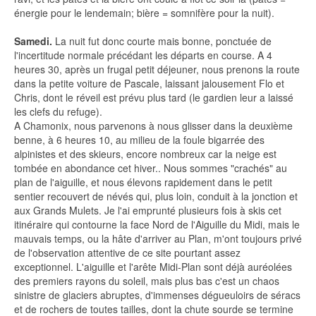
énergie pour le lendemain; bière = somnifère pour la nuit).
Samedi.
La nuit fut donc courte mais bonne, ponctuée de
l'incertitude normale précédant les départs en course. A 4
heures 30, après un frugal petit déjeuner, nous prenons la route
dans la petite voiture de Pascale, laissant jalousement Flo et
Chris, dont le réveil est prévu plus tard (le gardien leur a laissé
les clefs du refuge).
A Chamonix, nous parvenons à nous glisser dans la deuxième
benne, à 6 heures 10, au milieu de la foule bigarrée des
alpinistes et des skieurs, encore nombreux car la neige est
tombée en abondance cet hiver.. Nous sommes "crachés" au
plan de l'aiguille, et nous élevons rapidement dans le petit
sentier recouvert de névés qui, plus loin, conduit à la jonction et
aux Grands Mulets. Je l'ai emprunté plusieurs fois à skis cet
itinéraire qui contourne la face Nord de l'Aiguille du Midi, mais le
mauvais temps, ou la hâte d'arriver au Plan, m'ont toujours privé
de l'observation attentive de ce site pourtant assez
exceptionnel. L'aiguille et l'arête Midi-Plan sont déjà auréolées
des premiers rayons du soleil, mais plus bas c'est un chaos
sinistre de glaciers abruptes, d'immenses dégueuloirs de séracs
et de rochers de toutes tailles, dont la chute sourde se termine