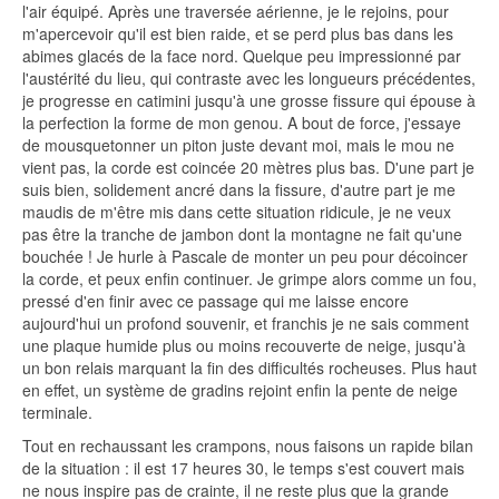
l'air équipé. Après une traversée aérienne, je le rejoins, pour
m'apercevoir qu'il est bien raide, et se perd plus bas dans les
abimes glacés de la face nord. Quelque peu impressionné par
l'austérité du lieu, qui contraste avec les longueurs précédentes,
je progresse en catimini jusqu'à une grosse fissure qui épouse à
la perfection la forme de mon genou. A bout de force, j'essaye
de mousquetonner un piton juste devant moi, mais le mou ne
vient pas, la corde est coincée 20 mètres plus bas. D'une part je
suis bien, solidement ancré dans la fissure, d'autre part je me
maudis de m'être mis dans cette situation ridicule, je ne veux
pas être la tranche de jambon dont la montagne ne fait qu'une
bouchée ! Je hurle à Pascale de monter un peu pour décoincer
la corde, et peux enfin continuer. Je grimpe alors comme un fou,
pressé d'en finir avec ce passage qui me laisse encore
aujourd'hui un profond souvenir, et franchis je ne sais comment
une plaque humide plus ou moins recouverte de neige, jusqu'à
un bon relais marquant la fin des difficultés rocheuses. Plus haut
en effet, un système de gradins rejoint enfin la pente de neige
terminale.
Tout en rechaussant les crampons, nous faisons un rapide bilan
de la situation : il est 17 heures 30, le temps s'est couvert mais
ne nous inspire pas de crainte, il ne reste plus que la grande