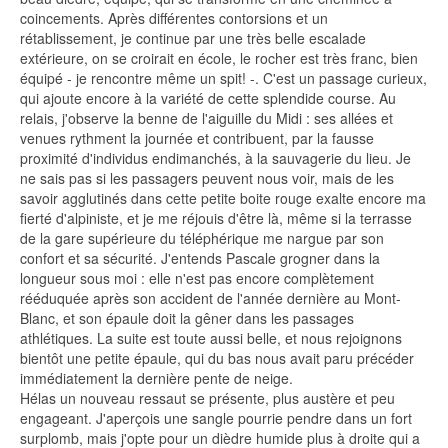
coincements. Après différentes contorsions et un
rétablissement, je continue par une très belle escalade
extérieure, on se croirait en école, le rocher est très franc, bien
équipé - je rencontre même un spit! -. C'est un passage curieux,
qui ajoute encore à la variété de cette splendide course. Au
relais, j'observe la benne de l'aiguille du Midi : ses allées et
venues rythment la journée et contribuent, par la fausse
proximité d'individus endimanchés, à la sauvagerie du lieu. Je
ne sais pas si les passagers peuvent nous voir, mais de les
savoir agglutinés dans cette petite boite rouge exalte encore ma
fierté d'alpiniste, et je me réjouis d'être là, même si la terrasse
de la gare supérieure du téléphérique me nargue par son
confort et sa sécurité. J'entends Pascale grogner dans la
longueur sous moi : elle n'est pas encore complètement
rééduquée après son accident de l'année dernière au Mont-
Blanc, et son épaule doit la gêner dans les passages
athlétiques. La suite est toute aussi belle, et nous rejoignons
bientôt une petite épaule, qui du bas nous avait paru précéder
immédiatement la dernière pente de neige.
Hélas un nouveau ressaut se présente, plus austère et peu
engageant. J'aperçois une sangle pourrie pendre dans un fort
surplomb, mais j'opte pour un dièdre humide plus à droite qui a