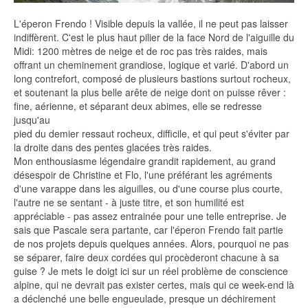
L'éperon Frendo ! Visible depuis la vallée, il ne peut pas laisser
indiffèrent. C'est le plus haut pilier de la face Nord de l'aiguille du
Midi: 1200 mètres de neige et de roc pas très raides, mais
offrant un cheminement grandiose, logique et varié. D'abord un
long contrefort, composé de plusieurs bastions surtout rocheux,
et soutenant la plus belle arête de neige dont on puisse rêver :
fine, aérienne, et séparant deux abimes, elle se redresse
jusqu'au
pied du demier ressaut rocheux, difficile, et qui peut s'éviter par
la droite dans des pentes glacées très raides.
Mon enthousiasme légendaire grandit rapidement, au grand
désespoir de Christine et Flo, l'une préférant les agréments
d'une varappe dans les aiguilles, ou d'une course plus courte,
l'autre ne se sentant - à juste titre, et son humilité est
appréciable - pas assez entrainée pour une telle entreprise. Je
sais que Pascale sera partante, car l'éperon Frendo fait partie
de nos projets depuis quelques années. Alors, pourquoi ne pas
se séparer, faire deux cordées qui procèderont chacune à sa
guise ? Je mets Ie doigt ici sur un réel problème de conscience
alpine, qui ne devrait pas exister certes, mais qui ce week-end là
a déclenché une belle engueulade, presque un déchirement