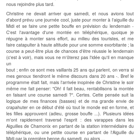
nous rejoindre plus tard.
Christine ne devait arriver que samedi, et nous avions tout
d'abord prévu une journée cool, juste pour monter à l'aiguille du
Midi et se faire une petite bouffe en prévision du lendemain -
C'est l'avantage d'une montée en téléphérique, quoique je
répugne à monter sans effort, au milieu des touristes, et me
faire catapulter à haute altitude pour une somme exorbitante ; la
course a peut-être plus de chances d'être réussie le lendemain
(c'est à voir), mais vous ne m'ôterez pas l'idée qu'il en manque
un
bout ; enfin ce sont mes vaillants 25 ans qui parlent, on verra si
mes genoux tiendront le même discours dans 20 ans -. Bref le
programme était fait, mais l'arrivée inopinée de Christine le soir
même me fait penser: "Oh! il fait beau, rentabilisons la montée
en faisant une course samedi ?". Certes. Cette pensée suit la
logique de mes finances (basses) et de ma grande envie de
crapahuter en ce début d'été où tout Ie monde est en forme, et
les filles approuvent (adieu, grosse bouffe ...). Plusieurs idées
m'ont rapidement traversé l'esprit : des varappes dans les
Aiguilles de Chamonix en partant de la station intermédiaire du
téléphérique, ou une petite course en partant de l'Aiguille du
Midi par la première benne du samedi, ou alors ...