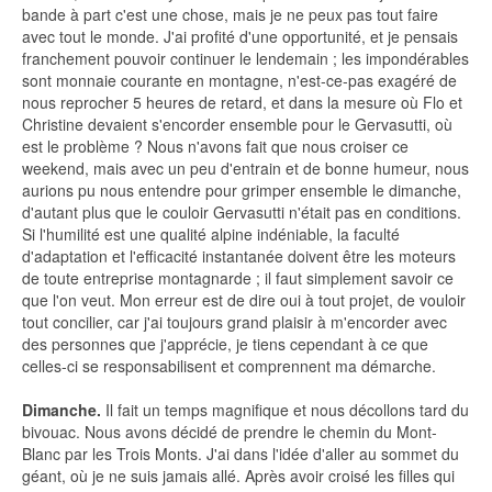
bande à part c'est une chose, mais je ne peux pas tout faire
avec tout le monde. J'ai profité d'une opportunité, et je pensais
franchement pouvoir continuer le lendemain ; les impondérables
sont monnaie courante en montagne, n'est-ce-pas exagéré de
nous reprocher 5 heures de retard, et dans la mesure où Flo et
Christine devaient s'encorder ensemble pour le Gervasutti, où
est le problème ? Nous n'avons fait que nous croiser ce
weekend, mais avec un peu d'entrain et de bonne humeur, nous
aurions pu nous entendre pour grimper ensemble le dimanche,
d'autant plus que le couloir Gervasutti n'était pas en conditions.
Si l'humilité est une qualité alpine indéniable, la faculté
d'adaptation et l'efficacité instantanée doivent être les moteurs
de toute entreprise montagnarde ; il faut simplement savoir ce
que l'on veut. Mon erreur est de dire oui à tout projet, de vouloir
tout concilier, car j'ai toujours grand plaisir à m'encorder avec
des personnes que j'apprécie, je tiens cependant à ce que
celles-ci se responsabilisent et comprennent ma démarche.
Dimanche.
Il fait un temps magnifique et nous décollons tard du
bivouac. Nous avons décidé de prendre le chemin du Mont-
Blanc par les Trois Monts. J'ai dans l'idée d'aller au sommet du
géant, où je ne suis jamais allé. Après avoir croisé les filles qui