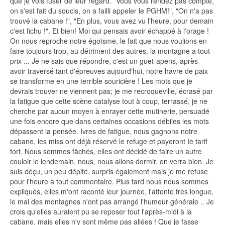
que je vois fuser de leur regard. "Vous vous rendez pas compte,
on s'est fait du soucis, on a failli appeler le PGHM!", "On n'a pas
trouvé la cabane !", "En plus, vous avez vu l'heure, pour demain
c'est fichu !". Et bien! Moi qui pensais avoir échappé à l'orage !
On nous reproche notre égoïsme, le fait que nous voulions en
faire toujours trop, au détriment des autres, la montagne a tout
prix ... Je ne sais que répondre, c'est un guet-apens, après
avoir traversé tant d'épreuves aujourd'hui, notre havre de paix
se transforme en une terrible souricière ! Les mots que je
devrais trouver ne viennent pas; je me recroqueville, écrasé par
la fatigue que cette scène catalyse tout à coup, terrassé, je ne
cherche par aucun moyen à enrayer cette mutinerie, persuadé
une fois encore que dans certaines occasions débiles les mots
dépassent la pensée. Ivres de fatigue, nous gagnons notre
cabane, les miss ont déjà réservé le refuge et payeront Ie tarif
fort. Nous sommes fâchés, elles ont décidé de faire un autre
couloir le lendemain, nous, nous allons dormir, on verra bien. Je
suis déçu, un peu dépité, surpris également mais je me refuse
pour l'heure à tout commentaire. Plus tard nous nous sommes
expliqués, elles m'ont raconté leur journée, l'attente très longue,
le mal des montagnes n'ont pas arrangé l'humeur générale .. Je
crois qu'elles auraient pu se reposer tout l'après-midi à la
cabane, mais elles n'y sont même pas allées ! Que je fasse