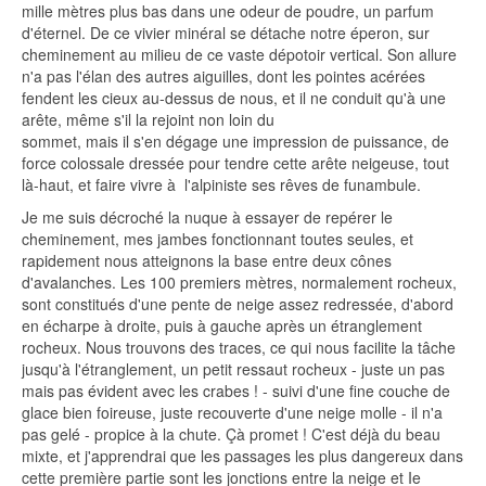
mille mètres plus bas dans une odeur de poudre, un parfum
d'éternel. De ce vivier minéral se détache notre éperon, sur
cheminement au milieu de ce vaste dépotoir vertical. Son allure
n'a pas l'élan des autres aiguilles, dont les pointes acérées
fendent les cieux au-dessus de nous, et il ne conduit qu'à une
arête, même s'il la rejoint non loin du
sommet, mais il s'en dégage une impression de puissance, de
force colossale dressée pour tendre cette arête neigeuse, tout
là-haut, et faire vivre à l'alpiniste ses rêves de funambule.
Je me suis décroché la nuque à essayer de repérer le
cheminement, mes jambes fonctionnant toutes seules, et
rapidement nous atteignons la base entre deux cônes
d'avalanches. Les 100 premiers mètres, normalement rocheux,
sont constitués d'une pente de neige assez redressée, d'abord
en écharpe à droite, puis à gauche après un étranglement
rocheux. Nous trouvons des traces, ce qui nous facilite la tâche
jusqu'à l'étranglement, un petit ressaut rocheux - juste un pas
mais pas évident avec les crabes ! - suivi d'une fine couche de
glace bien foireuse, juste recouverte d'une neige molle - il n'a
pas gelé - propice à la chute. Çà promet ! C'est déjà du beau
mixte, et j'apprendrai que les passages les plus dangereux dans
cette première partie sont les jonctions entre la neige et Ie