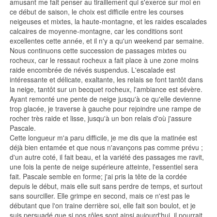
amusant me fait penser au tiraillement qui s'exerce sur moi en
ce début de saison, le choix est difficile entre les courses
neigeuses et mixtes, la haute-montagne, et les raides escalades
calcaires de moyenne-montagne, car les conditions sont
excellentes cette année, et il n'y a qu'un weekend par semaine.
Nous continuons cette succession de passages mixtes ou
rocheux, car le ressaut rocheux a fait place à une zone moins
raide encombrée de névés suspendus. L'escalade est
intéressante et délicate, exaltante, les relais se font tantôt dans
la neige, tantôt sur un becquet rocheux, l'ambiance est sévère.
Ayant remonté une pente de neige jusqu'à ce qu'elle devienne
trop glacée, je traverse à gauche pour rejoindre une rampe de
rocher très raide et lisse, jusqu'à un bon relais d'où j'assure
Pascale.
Cette longueur m'a paru difficile, je me dis que la matinée est
déjà bien entamée et que nous n'avançons pas comme prévu ;
d'un autre coté, il fait beau, et la variété des passages me ravit,
une fois la pente de neige supérieure atteinte, l'essentiel sera
fait. Pascale semble en forme; j'ai pris la tête de la cordée
depuis le début, mais elle suit sans perdre de temps, et surtout
sans sourciller. Elle grimpe en second, mais ce n'est pas le
débutant que l'on traine derrière soi, elle fait son boulot, et je
suis persuadé que si nos rôles sont ainsi aujourd'hui, il pourrait