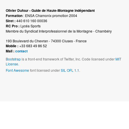
Olivier Dufour - Guide de Haute-Montagne indépendant
Formation
: ENSA Chamonix promotion 2004
Siret :
440 610 160 00036
RC Pro :
Lycéa Sports
Membre du Syndicat Interprofessionnel de la Montagne - Chambéry
193 Boulevard du Chevran - 74300 Cluses - France
Mobile :
+33 683 49 86 52
Mail :
contact
Bootstrap
is a front-end framework of Twitter, Inc. Code licensed under
MIT
License.
Font Awesome
font licensed under
SIL OFL 1.1
.