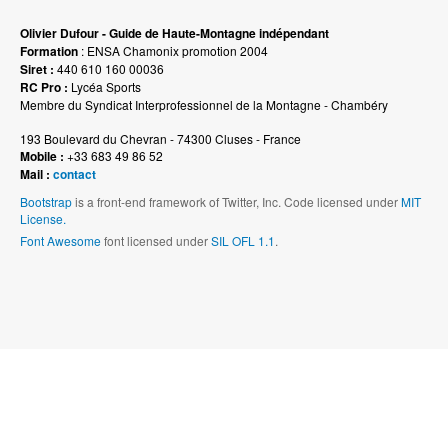
Olivier Dufour - Guide de Haute-Montagne indépendant
Formation
: ENSA Chamonix promotion 2004
Siret :
440 610 160 00036
RC Pro :
Lycéa Sports
Membre du Syndicat Interprofessionnel de la Montagne - Chambéry
193 Boulevard du Chevran - 74300 Cluses - France
Mobile :
+33 683 49 86 52
Mail :
contact
Bootstrap
is a front-end framework of Twitter, Inc. Code licensed under
MIT
License.
Font Awesome
font licensed under
SIL OFL 1.1
.