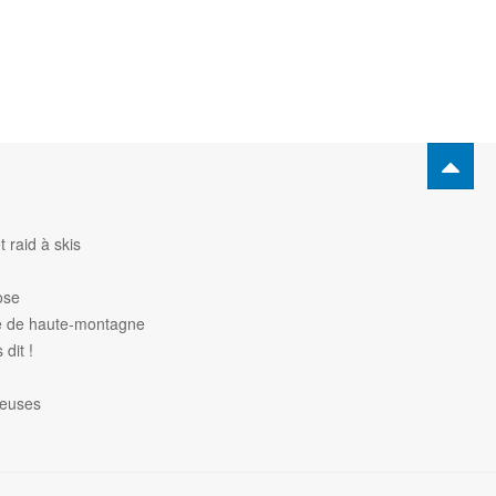
 raid à skis
ose
de de haute-montagne
dit !
heuses