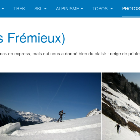
TREK
SKI
ALPINISME
TOPOS
PHOTO
s Frémieux)
nck en express, mais qui nous a donné bien du plaisir : neige de prin